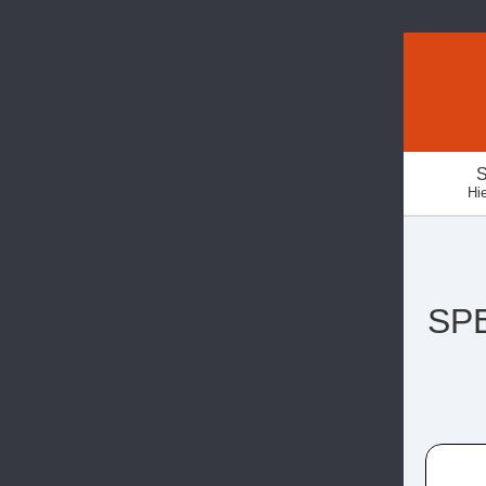
S
Hie
SPE