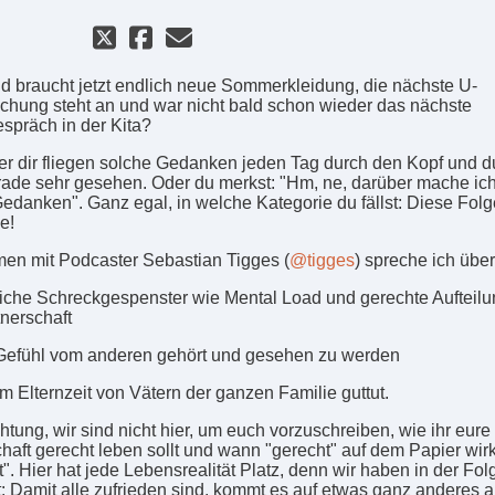
d braucht jetzt endlich neue Sommerkleidung, die nächste U-
chung steht an und war nicht bald schon wieder das nächste
espräch in der Kita?
r dir fliegen solche Gedanken jeden Tag durch den Kopf und du
rade sehr gesehen. Oder du merkst: "Hm, ne, darüber mache ich
edanken". Ganz egal, in welche Kategorie du fällst: Diese Folge 
e!
n mit Podcaster Sebastian Tigges (
@tigges
) spreche ich übe
liche Schreckgespenster wie Mental Load und gerechte Aufteilu
tnerschaft
efühl vom anderen gehört und gesehen zu werden
 Elternzeit von Vätern der ganzen Familie guttut.
htung, wir sind nicht hier, um euch vorzuschreiben, wie ihr eure
chaft gerecht leben sollt und wann "gerecht" auf dem Papier wirk
". Hier hat jede Lebensrealität Platz, denn wir haben in der Fol
: Damit alle zufrieden sind, kommt es auf etwas ganz anderes a