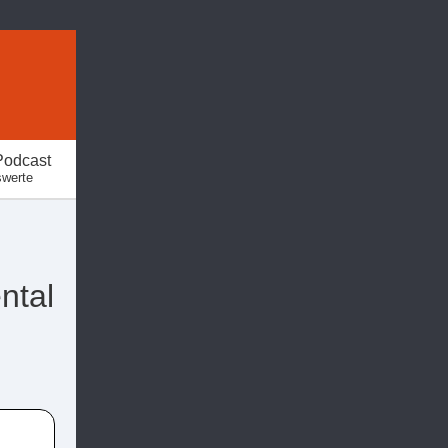
Podcast
swerte
ntal