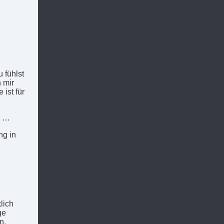
 fühlst
 mir
ist für
r …
ng in
lich
ge
n.