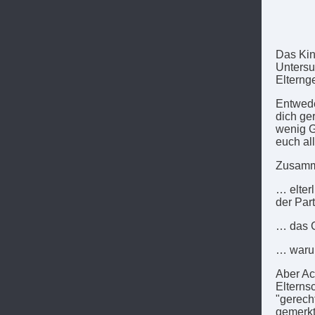
Das Kin
Untersu
Elterng
Entwede
dich ge
wenig G
euch all
Zusamme
… elter
der Par
… das G
… warum
Aber Ac
Elterns
"gerecht
gemerkt