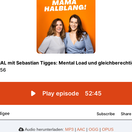
Audio herunterladen:
MP3
|
AAC
|
OGG
|
OPUS