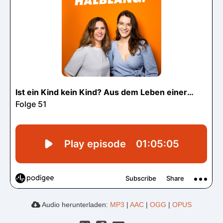
Audio herunterladen:
MP3
|
AAC
|
OGG
|
OPUS